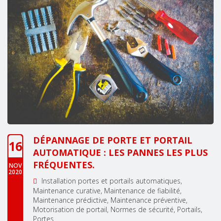
DÉPANNAGE DE PORTE ET PORTAIL
16
AUTOMATIQUE : LES PANNES LES PLUS
FRÉQUENTES.
NOV
2020
Installation portes et portails automatiques
Maintenance curative
Maintenance de fiabilité
Maintenance prédictive
Maintenance préventive
Motorisation de portail
Normes de sécurité
Portails
Portes