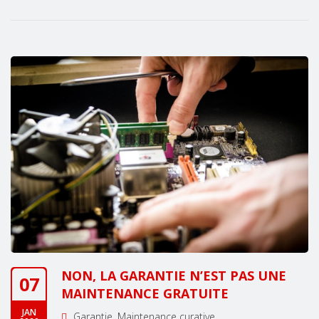
NON, LA GARANTIE N’EST PAS UNE
07
MAINTENANCE GRATUITE
JAN
Garantie
Maintenance curative